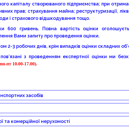
ого капіталу створюваного підприємства; при отриманн
вних прав; страхування майна; реструктуризації, лікв
оди і страхового відшкодування тощо.
нки 600 гривень. Повна вартість оцінки оголошуєт
лення Вами запиту про проведення оцінки.
м 2-3 робочих днів, крім випадків оцінки складних об’є
 пов’язані з проведенням експертної оцінки ми без
(пн-пт 10.00-17.00).
нспортних засобів
ДЕТАЛЬНІШЕ
ЗАМОВИТИ
ДЕТАЛЬНІШЕ
ЗАМОВИТИ
ї та комерційної нерухомості