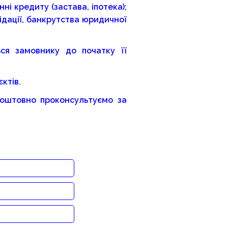
і кредиту (застава, іпотека);
ідації, банкрутства юридичної
ься замовнику до початку її
ктів.
коштовно проконсультуємо за